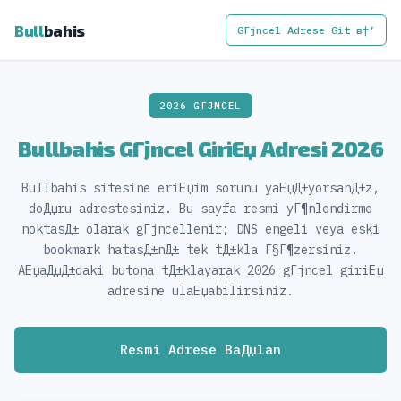
Bull
bahis
GГјncel Adrese Git в†’
2026 GГЈNCEL
Bullbahis GГјncel GiriЕџ Adresi 2026
Bullbahis sitesine eriЕџim sorunu yaЕџД±yorsanД±z,
doДџru adrestesiniz. Bu sayfa resmi yГ¶nlendirme
noktasД± olarak gГјncellenir; DNS engeli veya eski
bookmark hatasД±nД± tek tД±kla Г§Г¶zersiniz.
AЕџaДџД±daki butona tД±klayarak 2026 gГјncel giriЕџ
adresine ulaЕџabilirsiniz.
Resmi Adrese BaДџlan