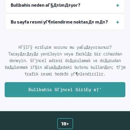
Bullbahis neden aГ§Д±lmД±yor?
Bu sayfa resmi yГ¶nlendirme noktasД± mД±?
HГўlГў eriЕџim sorunu mu yaЕџД±yorsunuz?
TarayД±cД±yД± yenileyin veya farklД± bir cihazdan
deneyin. GГјncel adresi doДџrulamak ve doДџrudan
baДџlanmak iГ§in aЕџaДџД±daki butonu kullanД±n; tГјm
trafik resmi hedefe yГ¶nlendirilir.
Bullbahis GГјncel GiriЕџ в†’
18+