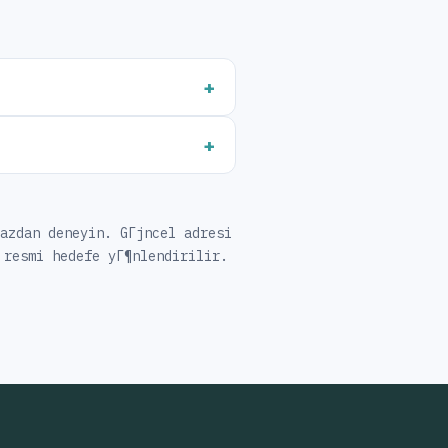
azdan deneyin. GГјncel adresi
 resmi hedefe yГ¶nlendirilir.