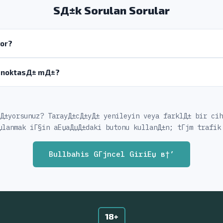
SД±k Sorulan Sorular
yor?
e noktasД± mД±?
Д±yorsunuz? TarayД±cД±yД± yenileyin veya farklД± bir cih
џlanmak iГ§in aЕџaДџД±daki butonu kullanД±n; tГјm trafik
Bullbahis GГјncel GiriЕџ в†’
18+