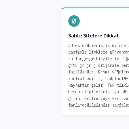
Sahte Sitelere Dikkat
Adres deДџiЕџikliklerinde 
rastgele linklere gГјvenme
kullanД±cД± bilgilerini Г§
gГ¶rГјnГјmГј orijinale ben
farklД±dД±r. Resmi yГ¶nlen
kontrol edilir, baДџlantД±
kaynaktan gelir. Tek tД±kl
Hesap bilgilerinizi yalnД±
girin, Еџifre veya kart ve
tanД±madД±ДџД±nД±z sayfala