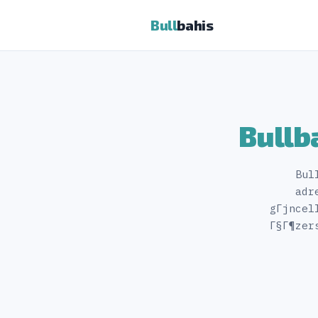
Bull
bahis
Bullb
Bul
adr
gГјncel
Г§Г¶zer