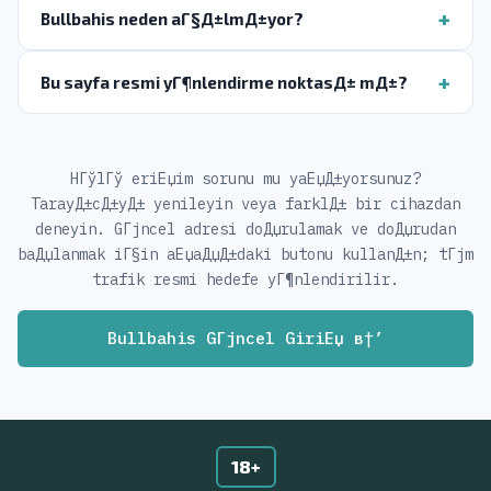
Bullbahis neden aГ§Д±lmД±yor?
Bu sayfa resmi yГ¶nlendirme noktasД± mД±?
HГўlГў eriЕџim sorunu mu yaЕџД±yorsunuz?
TarayД±cД±yД± yenileyin veya farklД± bir cihazdan
deneyin. GГјncel adresi doДџrulamak ve doДџrudan
baДџlanmak iГ§in aЕџaДџД±daki butonu kullanД±n; tГјm
trafik resmi hedefe yГ¶nlendirilir.
Bullbahis GГјncel GiriЕџ в†’
18+