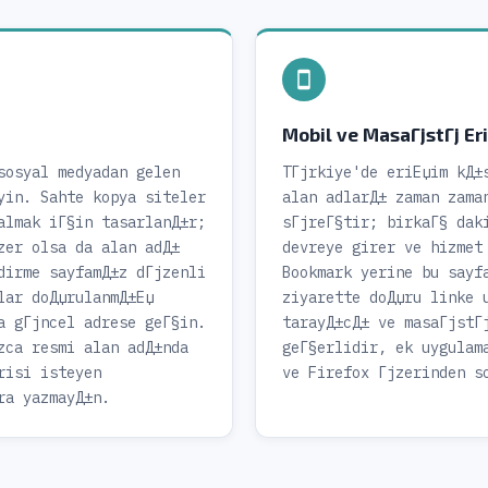
Mobil ve MasaГјstГј Er
sosyal medyadan gelen
TГјrkiye'de eriЕџim kД±
yin. Sahte kopya siteler
alan adlarД± zaman zama
almak iГ§in tasarlanД±r;
sГјreГ§tir; birkaГ§ dak
zer olsa da alan adД±
devreye girer ve hizmet
dirme sayfamД±z dГјzenli
Bookmark yerine bu sayf
lar doДџrulanmД±Еџ
ziyarette doДџru linke 
a gГјncel adrese geГ§in.
tarayД±cД± ve masaГјstГ
zca resmi alan adД±nda
geГ§erlidir, ek uygulam
risi isteyen
ve Firefox Гјzerinden s
ra yazmayД±n.