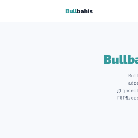
Bull
bahis
Bullb
Bul
adr
gГјncel
Г§Г¶zer