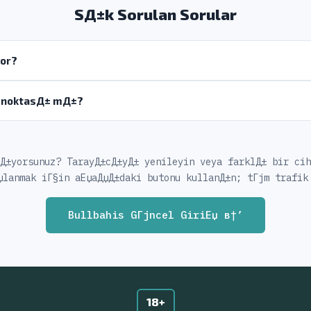
SД±k Sorulan Sorular
yor?
e noktasД± mД±?
Д±yorsunuz? TarayД±cД±yД± yenileyin veya farklД± bir cih
џlanmak iГ§in aЕџaДџД±daki butonu kullanД±n; tГјm trafik
Bullbahis GГјncel GiriЕџ в†’
18+