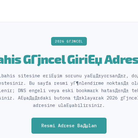
2026 GГЈNCEL
ahis GГјncel GiriЕџ Adres
lbahis sitesine eriЕџim sorunu yaЕџД±yorsanД±z, do
estesiniz. Bu sayfa resmi yГ¶nlendirme noktasД± ol
lenir; DNS engeli veya eski bookmark hatasД±nД± te
siniz. AЕџaДџД±daki butona tД±klayarak 2026 gГјnce
adresine ulaЕџabilirsiniz.
Resmi Adrese BaДџlan