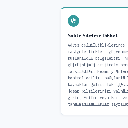
Sahte Sitelere Dikkat
Adres deДџiЕџikliklerinde 
rastgele linklere gГјvenme
kullanД±cД± bilgilerini Г§
gГ¶rГјnГјmГј orijinale ben
farklД±dД±r. Resmi yГ¶nlen
kontrol edilir, baДџlantД±
kaynaktan gelir. Tek tД±kl
Hesap bilgilerinizi yalnД±
girin, Еџifre veya kart ve
tanД±madД±ДџД±nД±z sayfala