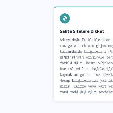
Sahte Sitelere Dikkat
Adres deДџiЕџikliklerinde 
rastgele linklere gГјvenme
kullanД±cД± bilgilerini Г§
gГ¶rГјnГјmГј orijinale ben
farklД±dД±r. Resmi yГ¶nlen
kontrol edilir, baДџlantД±
kaynaktan gelir. Tek tД±kl
Hesap bilgilerinizi yalnД±
girin, Еџifre veya kart ve
tanД±madД±ДџД±nД±z sayfala