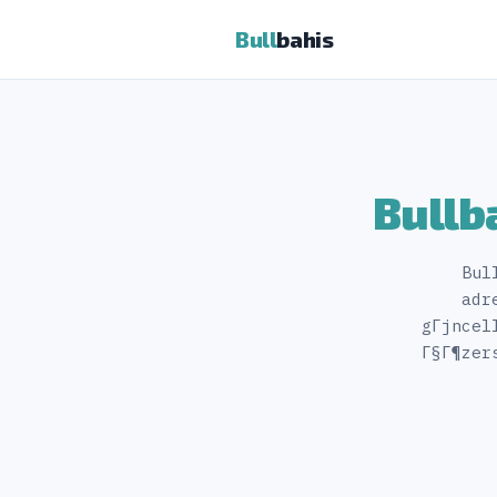
Bull
bahis
Bullb
Bul
adr
gГјncel
Г§Г¶zer