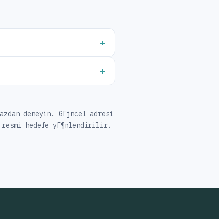
azdan deneyin. GГјncel adresi
 resmi hedefe yГ¶nlendirilir.